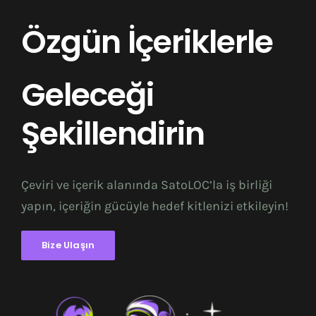
Özgün İçeriklerle
Geleceği
Şekillendirin
Çeviri ve içerik alanında SatoLOC’la iş birliği
yapın, içeriğin gücüyle hedef kitlenizi etkileyin!
Bize Ulaşın