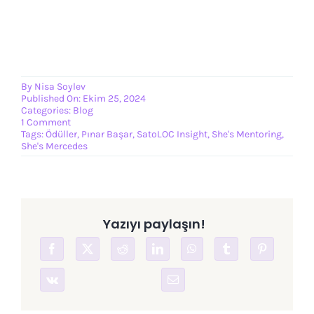
By
Nisa Soylev
Published On: Ekim 25, 2024
Categories:
Blog
on
1 Comment
SatoLOC
Tags:
Ödüller
,
Pınar Başar
,
SatoLOC Insight
,
She's Mentoring
,
“She’s
She's Mercedes
Mentoring”
Birincilik
Ödülü
Kazandı
Yazıyı paylaşın!