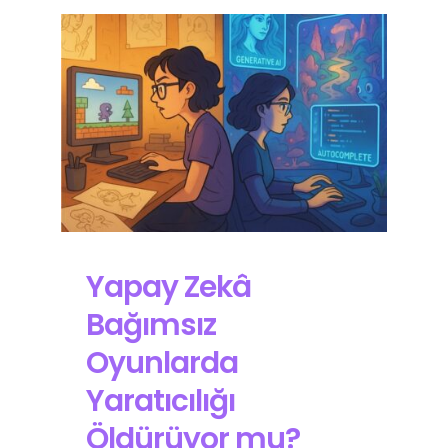
Yapay Zekâ
Bağımsız
Oyunlarda
Yaratıcılığı
Öldürüyor mu?