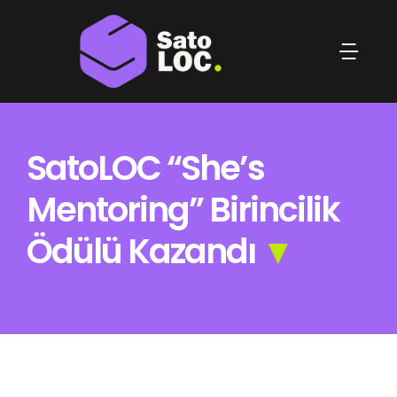
Skip
to
Togg
content
Navi
Ana Sayfa
SatoLOC “She’s
SatoLOC Hakkında
Mentoring” Birincilik
Çeviri Çözümleri
Ödülü Kazandı
▼
İçerik Çözümleri
Blog