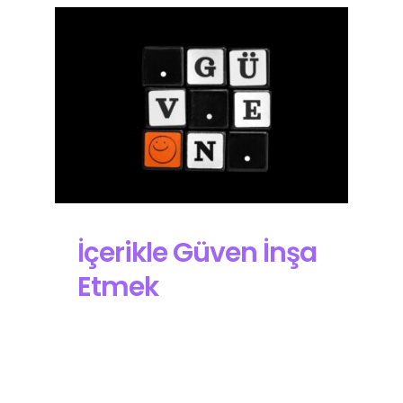
İçerikle Güven İnşa
Etmek