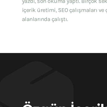
yazdı, son okuma yaptı. Birçok sek
içerik üretimi, SEO çalışmaları ve 
alanlarında çalıştı.