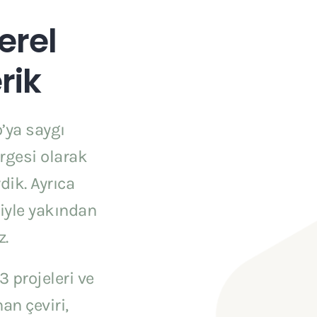
Yerel
rik
’ya saygı
rgesi olarak
dik. Ayrıca
riyle yakından
z.
 projeleri ve
an çeviri,