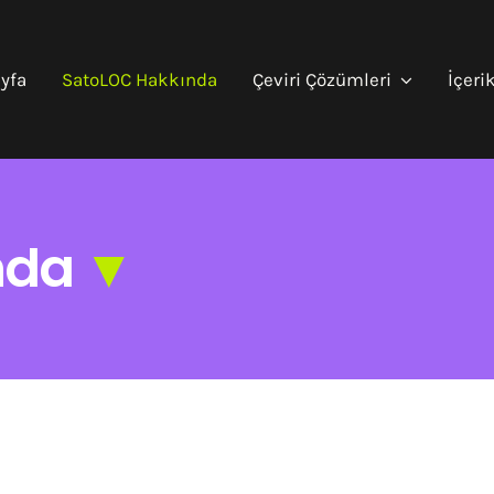
yfa
SatoLOC Hakkında
Çeviri Çözümleri
İçeri
nda
▼