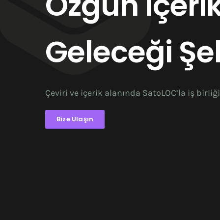
Özgün İçerik
Geleceği
Şek
Çeviri ve içerik alanında SatoLOC’la iş birliği
Bize Ulaşın