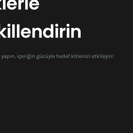
lerle
illendirin
 yapın, içeriğin gücüyle hedef kitlenizi etkileyin!