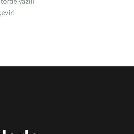
törde yazılı
çeviri