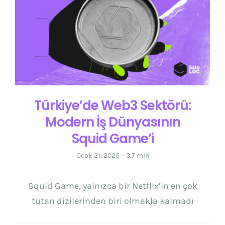
İletişim
Türkçe
Türkiye’de Web3 Sektörü:
Modern İş Dünyasının
Squid Game’i
Ocak 21, 2025
·
3,7 min
Squid Game, yalnızca bir Netflix’in en çok
tutan dizilerinden biri olmakla kalmadı