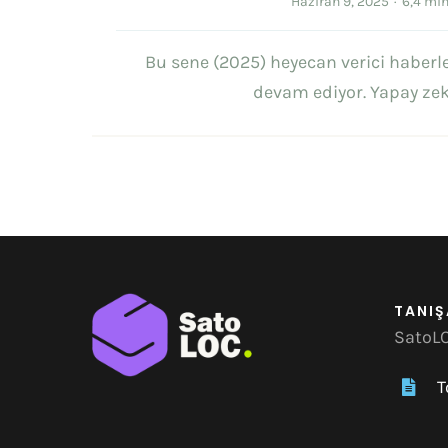
Haziran 9, 2025
·
6,4 mi
Bu sene (2025) heyecan verici haberle
devam ediyor. Yapay ze
TANIŞ
SatoLO
T