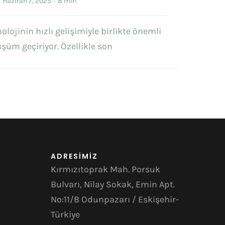
Haziran 7, 2025
·
8 min
lojinin hızlı gelişimiyle birlikte önemli
şüm geçiriyor. Özellikle son
ADRESİMİZ
Kırmızıtoprak Mah. Porsuk
Bulvarı, Nilay Sokak, Emin Apt.
No:11/B Odunpazarı / Eskişehir-
Türkiye