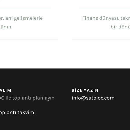
n
r, ani gelişmelerle
Finans dünyası, tekno
kânın
bir dönü
ALIM
BİZE YAZIN
C ile toplantı planlayın
info@satoloc.com
oplantı takvimi