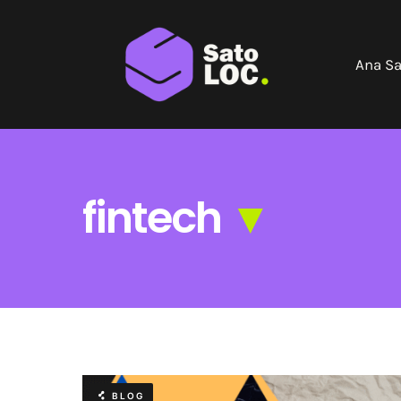
Skip
to
Ana Sa
content
fintech
▼
BLOG