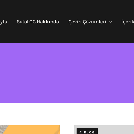
yfa
SatoLOC Hakkında
Çeviri Çözümleri
İçeri
BLOG