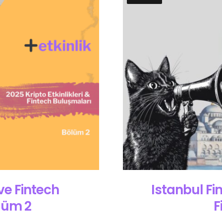
 ve Fintech
Istanbul Fi
lüm 2
F