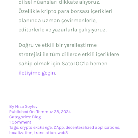
dilsel nüansları dikkate alıyoruz.
Özellikle kripto para borsası içerikleri
alanında uzman çevirmenlerle,
editörlerle ve yazarlarla çalışıyoruz.
Doğru ve etkili bir yerelleştirme
stratejisi ile tüm dillerde etkili içeriklere
sahip olmak için SatoLOC’la hemen
iletişime geçin
.
By
Nisa Soylev
Published On: Temmuz 28, 2024
Categories:
Blog
on
1 Comment
Kripto
Tags:
crypto exchange
,
DApp
,
decenteralized applications
,
Para
localization
,
translation
,
web3
Borsası