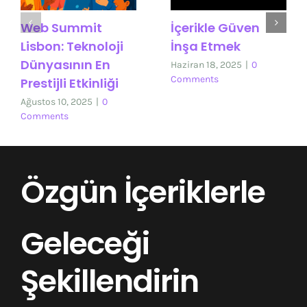
Web Summit
İçerikle Güven
Lisbon: Teknoloji
İnşa Etmek
Dünyasının En
Haziran 18, 2025
|
0
Comments
Prestijli Etkinliği
Ağustos 10, 2025
|
0
Comments
Özgün İçeriklerle
Geleceği
Şekillendirin