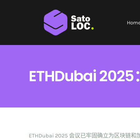
Skip
to
Home
content
ETHDubai 2
ETHDubai 2025 会议已牢固确立为